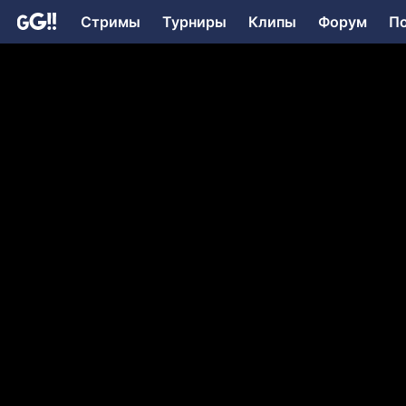
Стримы
Турниры
Клипы
Форум
П