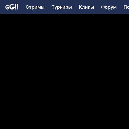
Стримы
Турниры
Клипы
Форум
П