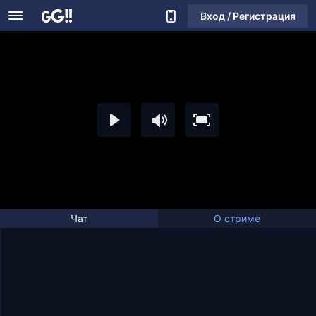
Вход / Регистрация
Чат
О стриме