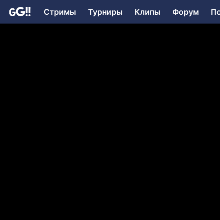
Стримы
Турниры
Клипы
Форум
П