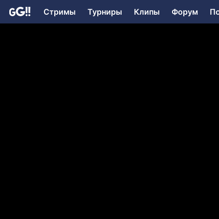
Стримы
Турниры
Клипы
Форум
П