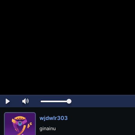
wjdwlr303
ginainu