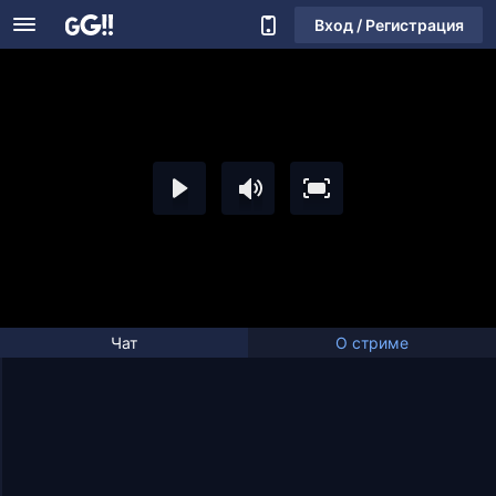
Вход / Регистрация
Чат
О стриме