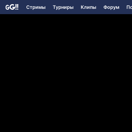
Стримы
Турниры
Клипы
Форум
П