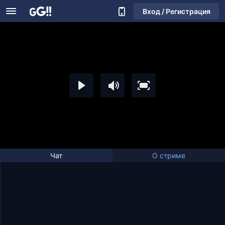
Вход / Регистрация
Чат
О стриме