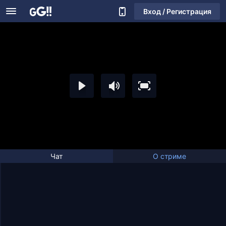
Вход / Регистрация
Чат
О стриме