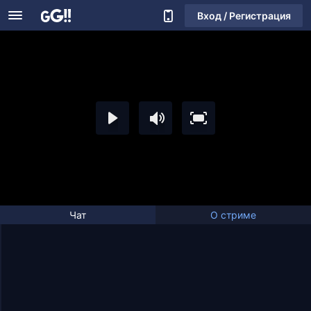
Вход / Регистрация
Чат
О стриме