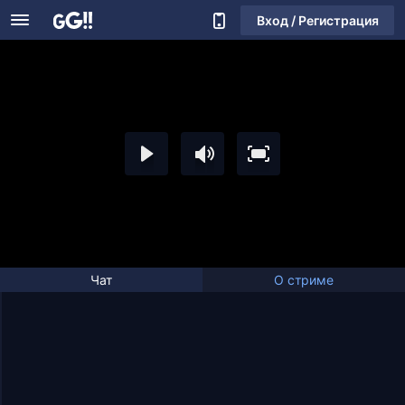
Вход / Регистрация
Чат
О стриме