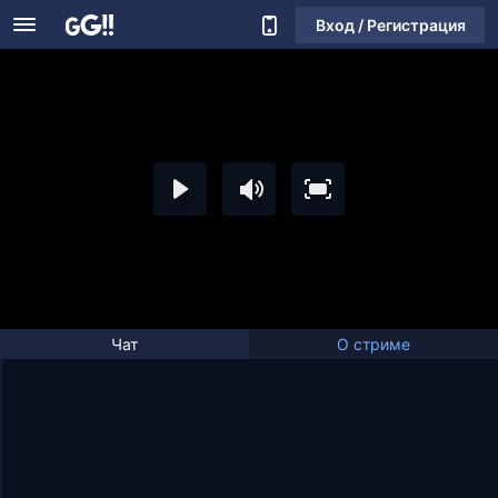
Вход / Регистрация
Чат
О стриме