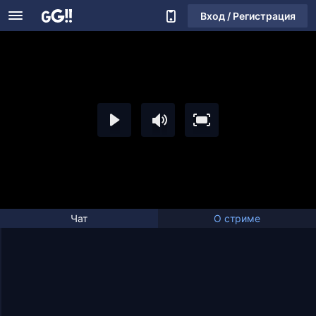
Вход / Регистрация
Чат
О стриме