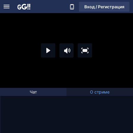
Вход / Регистрация
Чат
О стриме