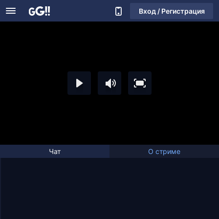
Вход / Регистрация
Чат
О стриме