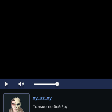
xy_uz_xy
Только не бей \o/