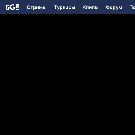
Стримы
Турниры
Клипы
Форум
П