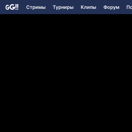
Стримы
Турниры
Клипы
Форум
П