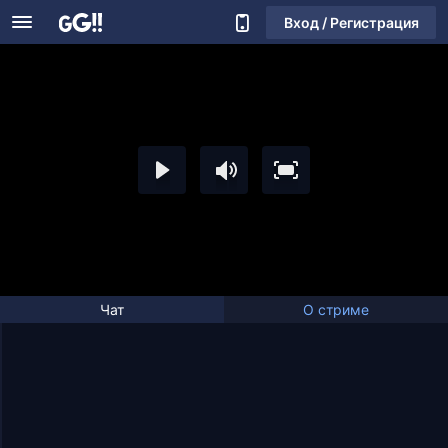
Вход / Регистрация
Чат
О стриме