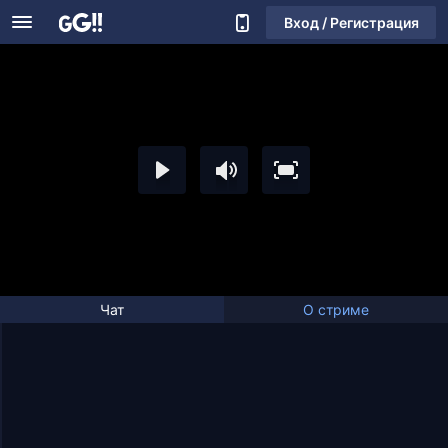
Вход / Регистрация
Чат
О стриме