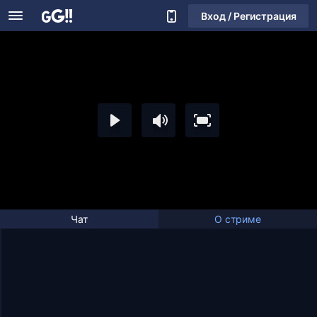
Вход / Регистрация
Чат
О стриме