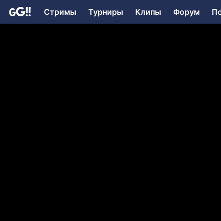
Стримы
Турниры
Клипы
Форум
П