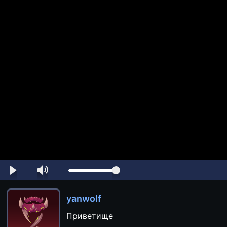
yanwolf
Приветище