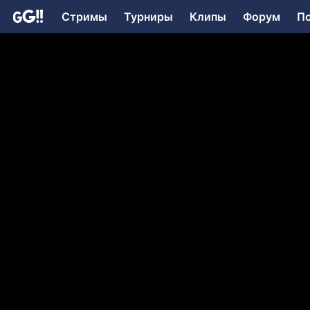
Стримы
Турниры
Клипы
Форум
П