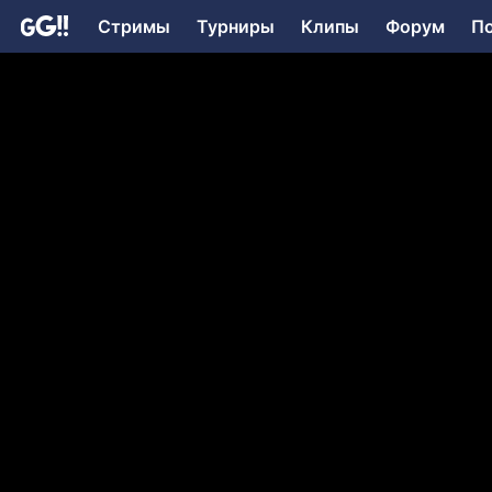
Стримы
Турниры
Клипы
Форум
П