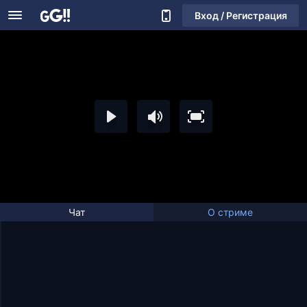
Вход / Регистрация
Чат
О стриме