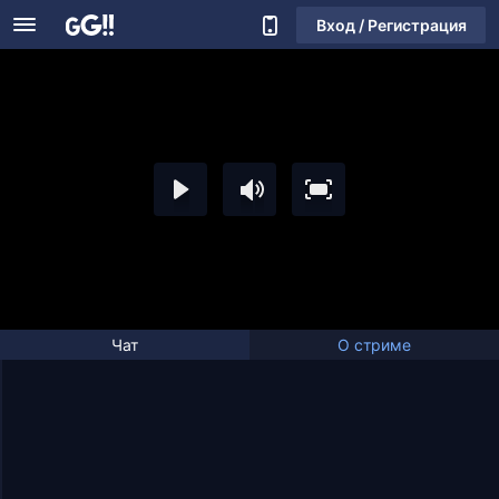
Вход / Регистрация
Чат
О стриме