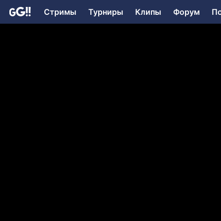
Стримы
Турниры
Клипы
Форум
П