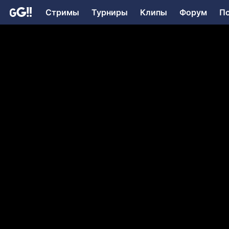
Стримы
Турниры
Клипы
Форум
П