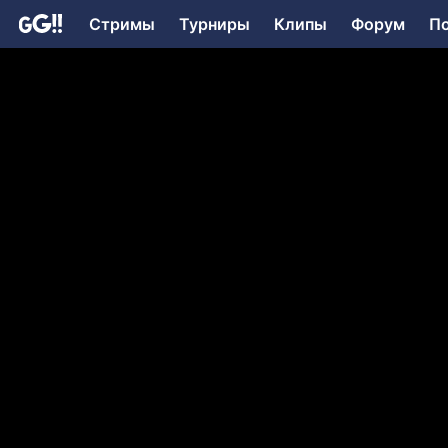
Стримы
Турниры
Клипы
Форум
П