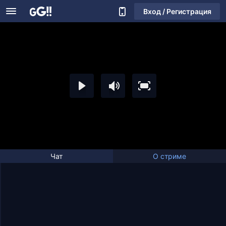
Вход / Регистрация
Чат
О стриме