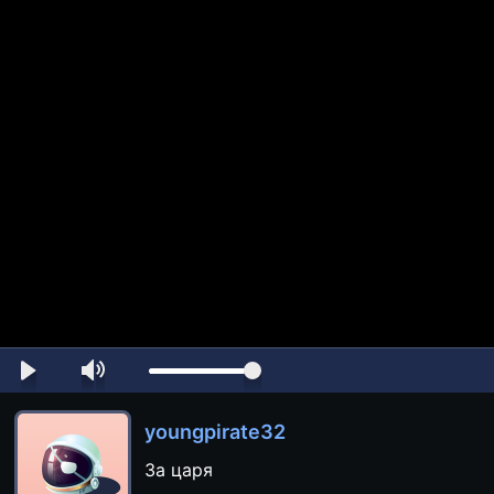
youngpirate32
За царя