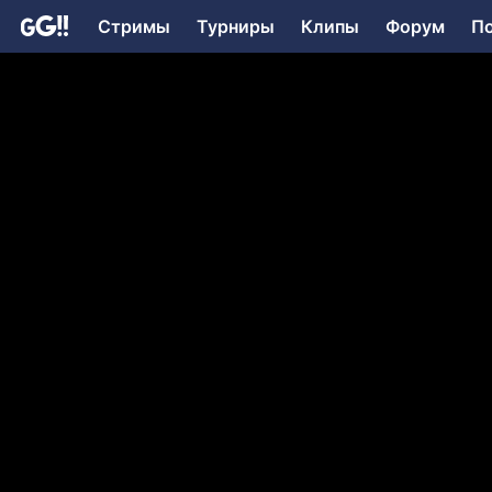
Стримы
Турниры
Клипы
Форум
П