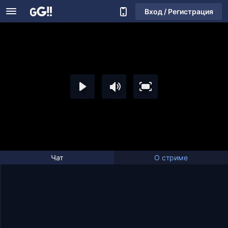
Вход / Регистрация
Чат
О стриме