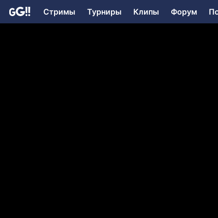
Стримы
Турниры
Клипы
Форум
П