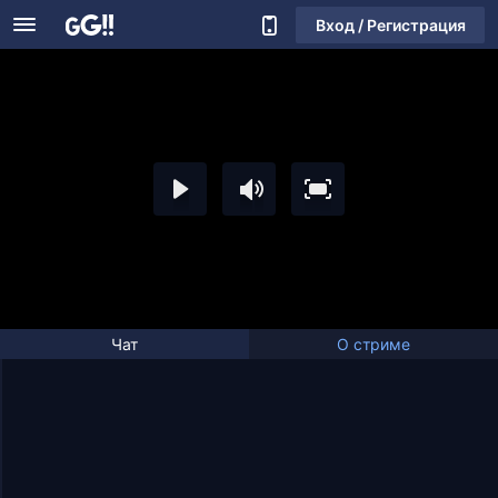
Вход / Регистрация
Чат
О стриме