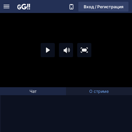
Вход / Регистрация
Чат
О стриме