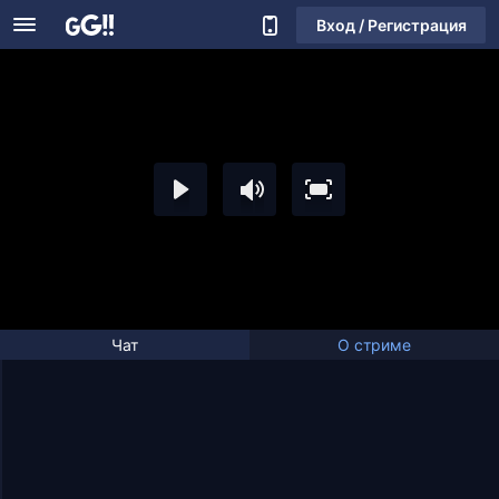
Вход / Регистрация
Чат
О стриме