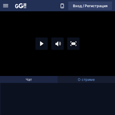
Вход / Регистрация
Чат
О стриме