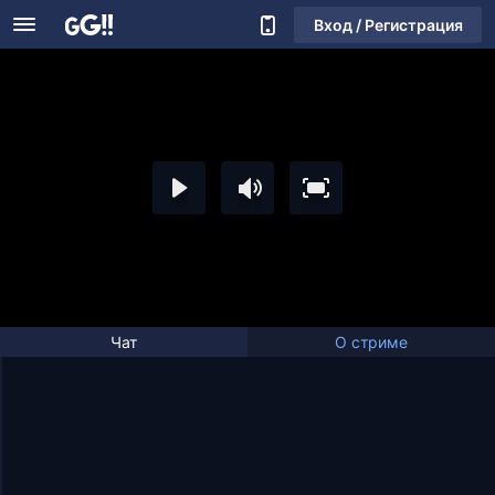
Вход / Регистрация
Чат
О стриме