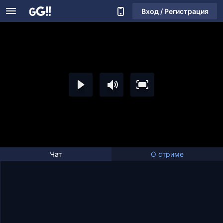
Вход / Регистрация
Чат
О стриме