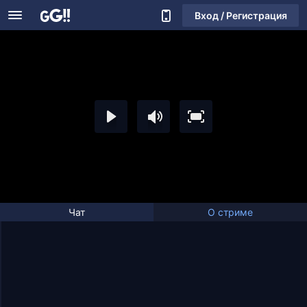
Вход / Регистрация
Чат
О стриме