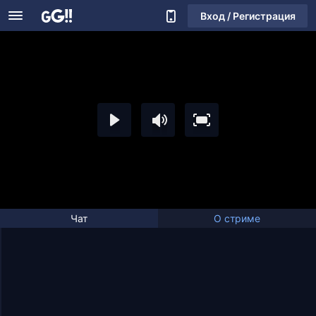
Вход / Регистрация
Чат
О стриме