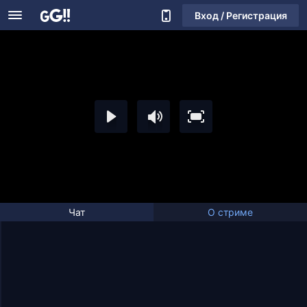
Вход / Регистрация
Чат
О стриме