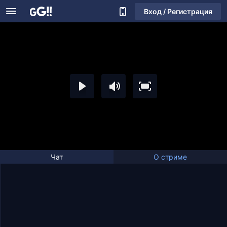
Вход / Регистрация
Чат
О стриме