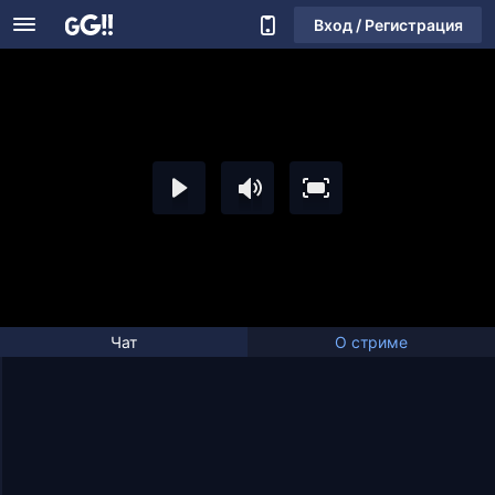
Вход / Регистрация
Чат
О стриме