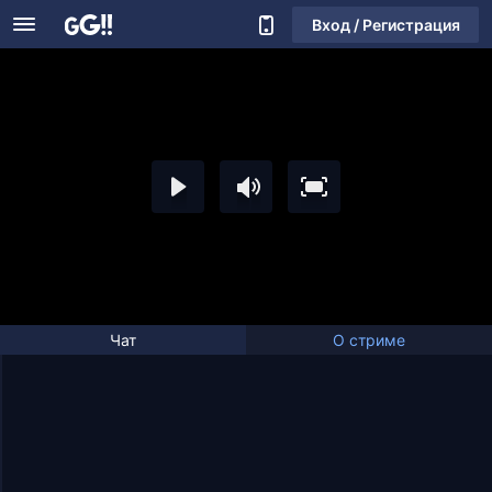
Вход / Регистрация
Чат
О стриме