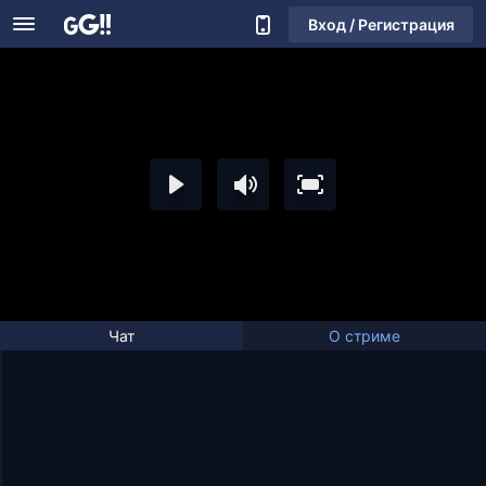
Вход / Регистрация
Чат
О стриме