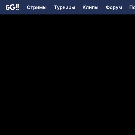
Стримы
Турниры
Клипы
Форум
П