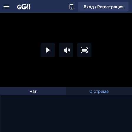
Вход / Регистрация
Чат
О стриме