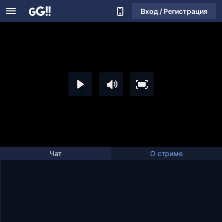
Вход / Регистрация
Чат
О стриме