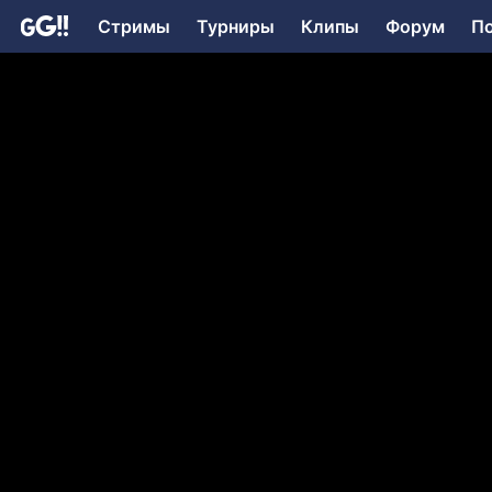
Стримы
Турниры
Клипы
Форум
П