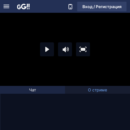
Вход / Регистрация
Чат
О стриме